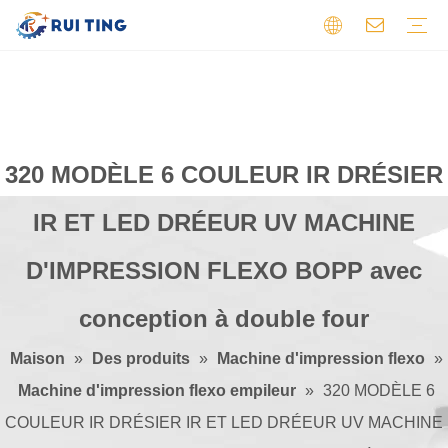
Machine d'impression flexographique
PCB en aluminium
Machine de découpe
PCB double face
Machine à refendre
PCB flexible
Machine de prépresse
PCB HDI
Machine de découpe de feuilles
PCB haute fréquence
Autre
PCB multicouche
PCB simple face
Profil
Vidéo
Certificats
Retour
320 MODÈLE 6 COULEUR IR DRÉSIER
IR ET LED DRÉEUR UV MACHINE
D'IMPRESSION FLEXO BOPP avec
conception à double four
Maison
»
Des produits
»
Machine d'impression flexo
»
Machine d'impression flexo empileur
»
320 MODÈLE 6
COULEUR IR DRÉSIER IR ET LED DRÉEUR UV MACHINE