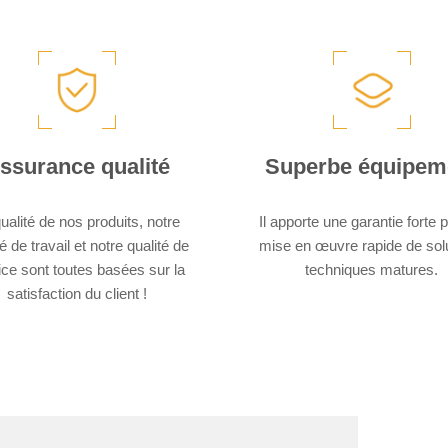
Ruian Ruiting Machinery Co., LT
Ruian, Zhejiang, Chine. Et n
trouve à 40 minutes de l'aéro
ssurance qualité
Superbe équipem
ualité de nos produits, notre
Il apporte une garantie forte p
é de travail et notre qualité de
mise en œuvre rapide de sol
ice sont toutes basées sur la
techniques matures.
satisfaction du client !​​​​​​​