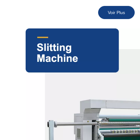
Voir Plus
La machine d'impression flexographique présente les car
d'impression, d'une absence de pollution de l'encre, d'u
et d'une vitesse d'impression rapide.
C'est la machine la plus idéale pour l'impression de tick
autocollantes haut de gamme et de films avec support pa