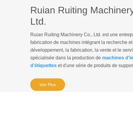
Ruian Ruiting Machinery
La machine de refendage à grande vitesse est un équip
refendage et de refendage à haute efficacité et de haut
Ltd.
utilisé dans la fabrication du papier,
industries de l'imprimerie et du commerce du papier.
Ruian Ruiting Machinery Co., Ltd. est une entrep
fabrication de machines intégrant la recherche et
développement, la fabrication, la vente et le servi
spécialisée dans la production de
machines d'i
d'étiquettes
et d'une série de produits de suppor
Voir Plus