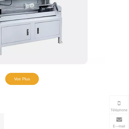
Voir Plus
Téléphone
E—mail