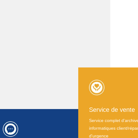
Service de vente
Service complet d'archiv
informatiques client/répa
d'urgence