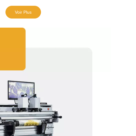
Voir Plus
 adaptée à la découpe de marques autocollantes en
iaux.
quipement de support pour les machines d'impression
sérigraphie et les machines d'héliogravure.