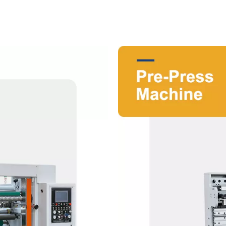
actéristiques d'une large plage
La machine de découpe est très
ne efficacité économique élevée
papier, de films et d'autres matér
Cette machine est le meilleur é
ets, de cartons, de marques
flexographique, les machines de 
pier.