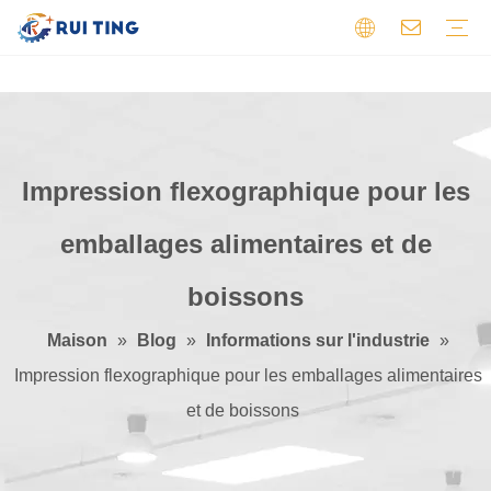
Machine d'impression flexographique
PCB en aluminium
Machine de découpe
PCB double face
Machine à refendre
PCB flexible
Machine de prépresse
PCB HDI
Machine de découpe de feuilles
PCB haute fréquence
Autre
PCB multicouche
PCB simple face
Profil
Vidéo
Certificats
Retour
Impression flexographique pour les
emballages alimentaires et de
boissons
Maison
»
Blog
»
Informations sur l'industrie
»
Impression flexographique pour les emballages alimentaires
et de boissons